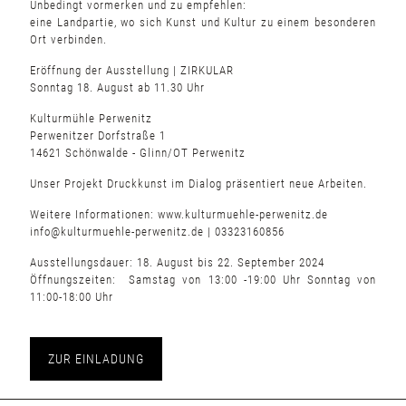
Unbedingt vormerken und zu empfehlen:
eine Landpartie, wo sich Kunst und Kultur zu einem besonderen
Ort verbinden.
Eröffnung der Ausstellung | ZIRKULAR
Sonntag 18. August ab 11.30 Uhr
Kulturmühle Perwenitz
Perwenitzer Dorfstraße 1
14621 Schönwalde - Glinn/OT Perwenitz
Unser Projekt Druckkunst im Dialog präsentiert neue Arbeiten.
Weitere Informationen:
www.kulturmuehle-perwenitz.de
info@kulturmuehle-perwenitz.de
| 03323160856
Ausstellungsdauer: 18. August bis 22. September 2024
Öffnungszeiten: Samstag von 13:00 -19:00 Uhr Sonntag von
11:00-18:00 Uhr
ZUR EINLADUNG